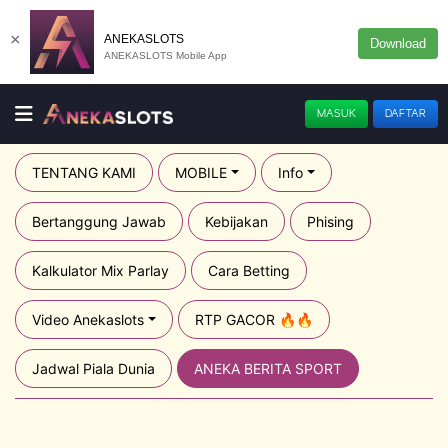
×
ANEKASLOTS
Download
ANEKASLOTS Mobile App
MASUK
DAFTAR
TENTANG KAMI
MOBILE
Info
Bertanggung Jawab
Kebijakan
Phising
Kalkulator Mix Parlay
Cara Betting
Video Anekaslots
RTP GACOR 🔥🔥
Jadwal Piala Dunia
ANEKA BERITA SPORT