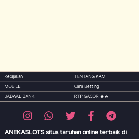
Kebijakan
TENTANG KAMI
MOBILE
Cara Betting
JADWAL BANK
RTP GACOR 🔥🔥
ANEKASLOTS situs taruhan online terbaik di